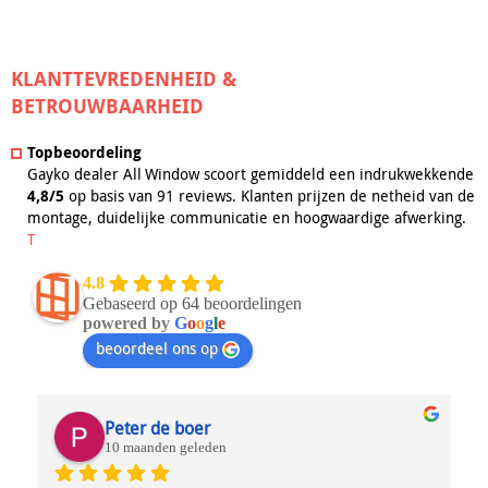
KLANTTEVREDENHEID &
BETROUWBAARHEID
Topbeoordeling
Gayko dealer All Window scoort gemiddeld een indrukwekkende
4,8/5
op basis van 91 reviews. Klanten prijzen de netheid van de
montage, duidelijke communicatie en hoogwaardige afwerking.
T
4.8
Gebaseerd op 64 beoordelingen
powered by
G
o
o
g
l
e
beoordeel ons op
Peter de boer
10 maanden geleden