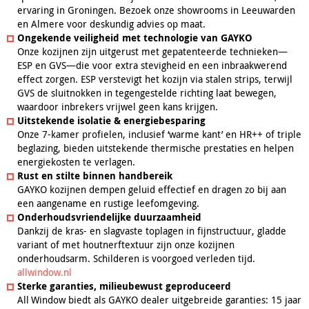
ervaring in Groningen. Bezoek onze showrooms in Leeuwarden
en Almere voor deskundig advies op maat.
Ongekende veiligheid met technologie van GAYKO
Onze kozijnen zijn uitgerust met gepatenteerde technieken—
ESP en GVS—die voor extra stevigheid en een inbraakwerend
effect zorgen. ESP verstevigt het kozijn via stalen strips, terwijl
GVS de sluitnokken in tegengestelde richting laat bewegen,
waardoor inbrekers vrijwel geen kans krijgen.
Uitstekende isolatie & energiebesparing
Onze 7-kamer profielen, inclusief ‘warme kant’ en HR++ of triple
beglazing, bieden uitstekende thermische prestaties en helpen
energiekosten te verlagen.
Rust en stilte binnen handbereik
GAYKO kozijnen dempen geluid effectief en dragen zo bij aan
een aangename en rustige leefomgeving.
Onderhoudsvriendelijke duurzaamheid
Dankzij de kras- en slagvaste toplagen in fijnstructuur, gladde
variant of met houtnerftextuur zijn onze kozijnen
onderhoudsarm. Schilderen is voorgoed verleden tijd.
allwindow.nl
Sterke garanties, milieubewust geproduceerd
All Window biedt als GAYKO dealer uitgebreide garanties: 15 jaar