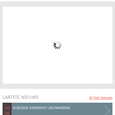
4.8
Gebaseerd op 95 beoordelingen
powered by
G
o
o
g
l
e
beoordeel ons op
Roel De Boer
8 maanden geleden
Fantastische service van All Window!We zijn superblij met 
onze nieuwe kozijnen van All Windows. Vanaf het eerste 
gesprek tot de laatste afwerking verliep alles perfect. 
Vriendelijke mensen en strak vakwerk, waar we elke dag 
LAATSTE NIEUWS
Al Het Nieuws
van genieten. De kozijnen zien er top uit en isoleren 
20
geweldig.Echt een aanrader voor iedereen die kwaliteit en 
SUBSIDIE GEMEENTE LEEUWARDEN
06
service zoekt!