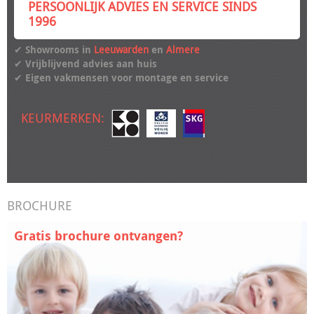
PERSOONLIJK ADVIES EN SERVICE SINDS
1996
✔ Showrooms in
Leeuwarden
en
Almere
✔ Vrijblijvend advies aan huis
✔ Eigen vakmensen voor montage en service
KEURMERKEN:
BROCHURE
Gratis brochure ontvangen?