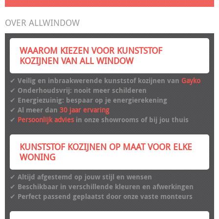
OVER ALLWINDOW
WAAROM KIEZEN VOOR KUNSTSTOF
KOZIJNEN VAN ALL WINDOW
✔ Veilig en inbraakwerende kunststof kozijnen van
Gayko
✔ Onderhoudsvrij: nooit meer schilderen
✔ Energiezuinig: bespaar op je energierekening
✔ Al meer dan
30 jaar ervaring
✔
Persoonlijk advies
in onze showrooms of bij jou thuis
KUNSTSTOF KOZIJNEN OP MAAT VOOR ELKE
WONING
✔
Altijd afgestemd op jouw stijl en wensen
✔ Beschikbaar in verschillende kleuren en afwerkingen
✔ Perfect passend geplaatst door onze vaste monteurs