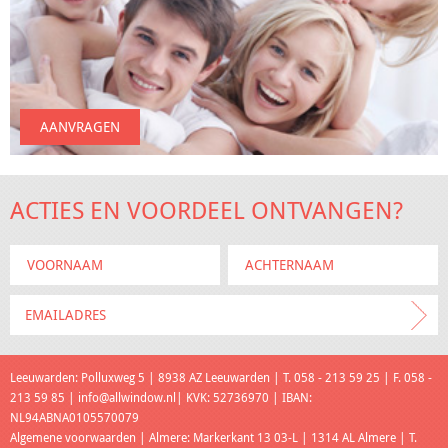
AANVRAGEN
ACTIES EN VOORDEEL ONTVANGEN?
Leeuwarden: Polluxweg 5 | 8938 AZ Leeuwarden | T. 058 - 213 59 25 | F. 058 -
213 59 85 |
info@allwindow.nl
| KVK: 52736970 | IBAN:
NL94ABNA0105570079
Algemene voorwaarden
| Almere: Markerkant 13 03-L | 1314 AL Almere | T.