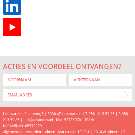
ACTIES EN VOORDEEL ONTVANGEN?
Leeuwarden: Polluxweg 5 | 8938 AZ Leeuwarden | T. 058 - 213 59 25 | F. 058 -
213 59 85 |
info@allwindow.nl
| KVK: 52736970 | IBAN:
NL94ABNA0105570079
Algemene voorwaarden
| Almere: Markerkant 13 03-L | 1314 AL Almere | T.