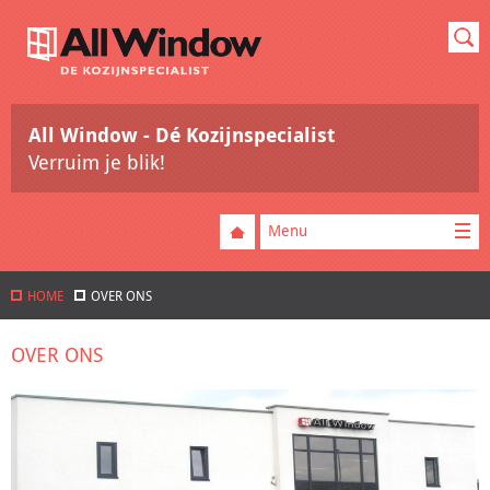
All Window - Dé Kozijnspecialist
Verruim je blik!
Menu
HOME
OVER ONS
OVER ONS