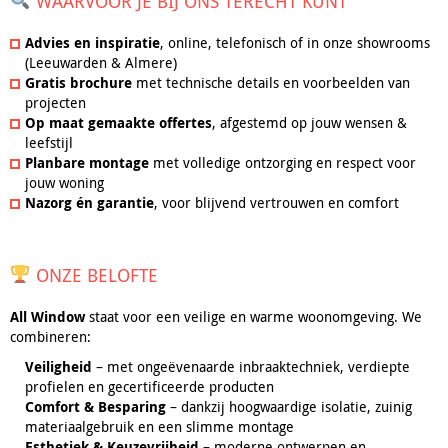
WAARVOOR JE BIJ ONS TERECHT KUNT
Advies en inspiratie
, online, telefonisch of in onze showrooms
(Leeuwarden & Almere)
Gratis brochure
met technische details en voorbeelden van
projecten
Op maat gemaakte offertes
, afgestemd op jouw wensen &
leefstijl
Planbare montage
met volledige ontzorging en respect voor
jouw woning
Nazorg én garantie
, voor blijvend vertrouwen en comfort
ONZE BELOFTE
All Window
staat voor een veilige en warme woonomgeving. We
combineren:
Veiligheid
– met ongeëvenaarde inbraaktechniek, verdiepte
profielen en gecertificeerde producten
Comfort & Besparing
– dankzij hoogwaardige isolatie, zuinig
materiaalgebruik en een slimme montage
Esthetiek & Keuzevrijheid
– moderne ontwerpen en