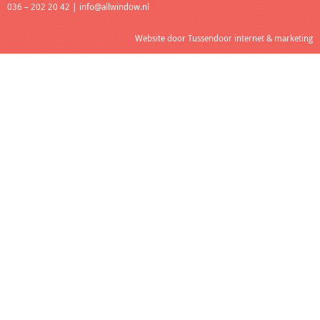
036 – 202 20 42 |
info@allwindow.nl
Website door
Tussendoor internet & marketing