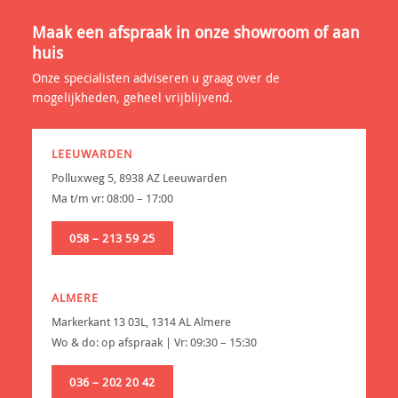
Maak een afspraak in onze showroom of aan
huis
Onze specialisten adviseren u graag over de
mogelijkheden, geheel vrijblijvend.
LEEUWARDEN
Polluxweg 5, 8938 AZ Leeuwarden
Ma t/m vr: 08:00 – 17:00
058 – 213 59 25
ALMERE
Markerkant 13 03L, 1314 AL Almere
Wo & do: op afspraak | Vr: 09:30 – 15:30
036 – 202 20 42