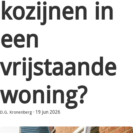
kozijnen in
een
vrijstaande
woning?
·
19 jun 2026
D.G. Kronenberg