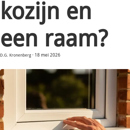
kozijn en
een raam?
·
18 mei 2026
D.G. Kronenberg