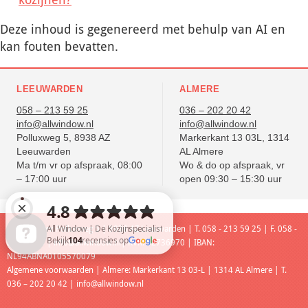
Deze inhoud is gegenereerd met behulp van AI en
kan fouten bevatten.
LEEUWARDEN
ALMERE
058 – 213 59 25
036 – 202 20 42
info@allwindow.nl
info@allwindow.nl
Polluxweg 5, 8938 AZ
Markerkant 13 03L, 1314
Leeuwarden
AL Almere
Ma t/m vr op afspraak, 08:00
Wo & do op afspraak, vr
– 17:00 uur
open 09:30 – 15:30 uur
Leeuwarden: Polluxweg 5 | 8938 AZ Leeuwarden | T. 058 - 213 59 25 | F. 058 -
213 59 85 |
info@allwindow.nl
| KVK: 52736970 | IBAN:
NL94ABNA0105570079
Algemene voorwaarden
| Almere: Markerkant 13 03-L | 1314 AL Almere | T.
All Window | De Kozijnspecialist Bekijk 104 recensies op Google
036 – 202 20 42 |
info@allwindow.nl