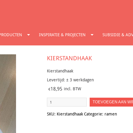
PRODUCTEN
INSPIRATIE & PROJECTEN
SUBSIDIE & ADV
KIERSTANDHAAK
Kierstandhaak
Levertijd: ± 3 werkdagen
18,95
incl. BTW
€
Kierstandhaak
TOEVOEGEN AAN W
aantal
SKU:
Kierstandhaak
Categorie:
ramen