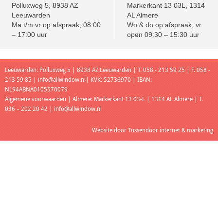
Polluxweg 5, 8938 AZ
Markerkant 13 03L, 1314
Leeuwarden
AL Almere
Ma t/m vr op afspraak, 08:00
Wo & do op afspraak, vr
– 17:00 uur
open 09:30 – 15:30 uur
Leeuwarden: Polluxweg 5 | 8938 AZ Leeuwarden | T. 058 - 213 59 25 | F. 058 -
213 59 85 |
info@allwindow.nl
| KVK: 52736970 | IBAN:
NL94ABNA0105570079
Algemene voorwaarden
| Almere: Markerkant 13 03-L | 1314 AL Almere | T.
036 – 202 20 42 |
info@allwindow.nl
Website door
Tussendoor internet & marketing