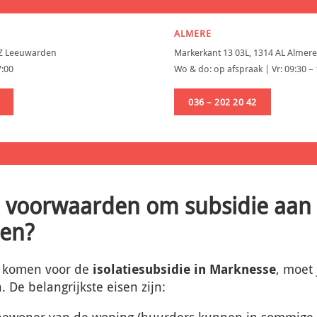
ALMERE
AZ Leeuwarden
Markerkant 13 03L, 1314 AL Almere
7:00
Wo & do: op afspraak | Vr: 09:30 –
036 – 202 20 42
e voorwaarden om subsidie aan 
nen?
e komen voor de
isolatiesubsidie in Marknesse
, moet
De belangrijkste eisen zijn:
-bewoner van de woning (huurders kunnen in sommige 