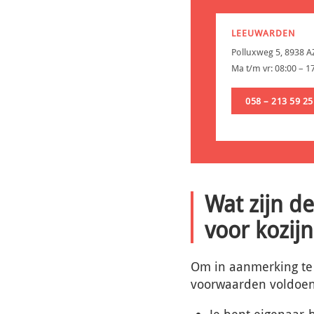
LEEUWARDEN
Polluxweg 5, 8938 
Ma t/m vr: 08:00 – 1
058 – 213 59 25
Wat zijn d
voor kozij
Om in aanmerking t
voorwaarden voldoen. 
Je bent eigenaar