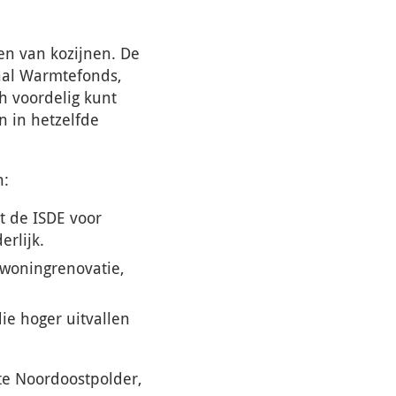
en van kozijnen. De
aal Warmtefonds,
ch voordelig kunt
n in hetzelfde
n:
 de ISDE voor
rlijk.
j woningrenovatie,
ie hoger uitvallen
nte Noordoostpolder,