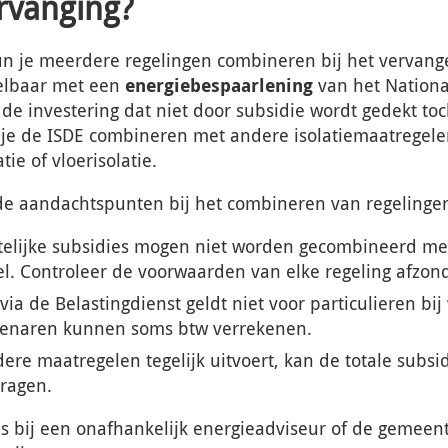
rvanging?
 kun je meerdere regelingen combineren bij het vervang
pelbaar met een
energiebespaarlening
van het Nation
 de investering dat niet door subsidie wordt gedekt to
 je de ISDE combineren met andere isolatiemaatregele
tie of vloerisolatie.
de aandachtspunten bij het combineren van regelinge
lijke subsidies mogen niet worden gecombineerd met
l. Controleer de voorwaarden van elke regeling afzonde
ia de Belastingdienst geldt niet voor particulieren bi
igenaren kunnen soms btw verrekenen.
re maatregelen tegelijk uitvoert, kan de totale subsid
vragen.
ies bij een onafhankelijk energieadviseur of de gemee