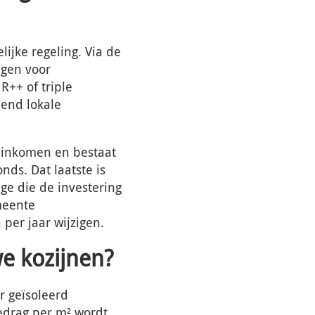
lijke regeling. Via de
agen voor
R++ of triple
lend lokale
 inkomen en bestaat
ds. Dat laatste is
ge die de investering
meente
per jaar wijzigen.
we kozijnen?
r geïsoleerd
bedrag per m² wordt