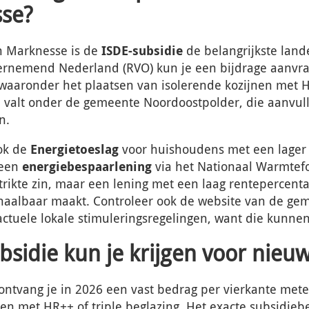
sse?
in Marknesse is de
ISDE-subsidie
de belangrijkste lande
dernemend Nederland (RVO) kun je een bijdrage aanvr
 waaronder het plaatsen van isolerende kozijnen met H
 valt onder de gemeente Noordoostpolder, die aanvul
n.
ook de
Energietoeslag
voor huishoudens met een lager
 een
energiebespaarlening
via het Nationaal Warmtefon
trikte zin, maar een lening met een laag rentepercenta
el haalbaar maakt. Controleer ook de website van de ge
ctuele lokale stimuleringsregelingen, want die kunnen 
bsidie kun je krijgen voor nieu
 ontvang je in 2026 een vast bedrag per vierkante mete
nen met HR++ of triple beglazing. Het exacte subsidie