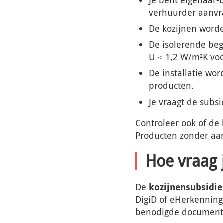
verhuurder aanvr
De kozijnen worde
De isolerende beg
U ≤ 1,2 W/m²K voo
De installatie wor
producten.
Je vraagt de subs
Controleer ook of de 
Producten zonder aan
Hoe vraag 
De
kozijnensubsidie
DigiD of eHerkenning 
benodigde documenten