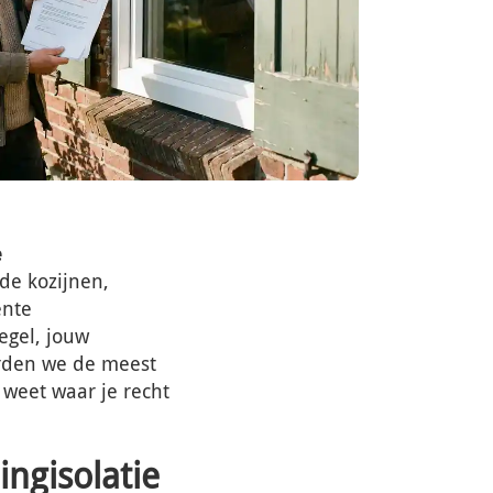
e
de kozijnen,
ente
egel, jouw
orden we de meest
 weet waar je recht
ingisolatie