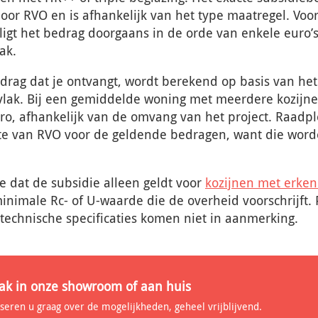
 door RVO en is afhankelijk van het type maatregel. Voo
ligt het bedrag doorgaans in de orde van enkele euro’
ak.
drag dat je ontvangt, wordt berekend op basis van het
vlak. Bij een gemiddelde woning met meerdere kozijne
o, afhankelijk van de omvang van het project. Raadple
te van RVO voor de geldende bedragen, want die word
 dat de subsidie alleen geldt voor
kozijnen met erken
inimale Rc- of U-waarde die de overheid voorschrijft.
 technische specificaties komen niet in aanmerking.
ak in onze showroom of aan huis
iseren u graag over de mogelijkheden, geheel vrijblijvend.