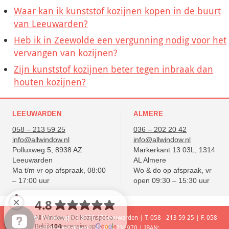
Waar kan ik kunststof kozijnen kopen in de buurt
van Leeuwarden?
Heb ik in Zeewolde een vergunning nodig voor het
vervangen van kozijnen?
Zijn kunststof kozijnen beter tegen inbraak dan
houten kozijnen?
LEEUWARDEN
ALMERE
058 – 213 59 25
036 – 202 20 42
info@allwindow.nl
info@allwindow.nl
Polluxweg 5, 8938 AZ
Markerkant 13 03L, 1314
Leeuwarden
AL Almere
Ma t/m vr op afspraak, 08:00
Wo & do op afspraak, vr
– 17:00 uur
open 09:30 – 15:30 uur
Leeuwarden: Polluxweg 5 | 8938 AZ Leeuwarden | T. 058 - 213 59 25 | F. 058 -
213 59 85 |
info@allwindow.nl
| KVK: 52736970 | IBAN: