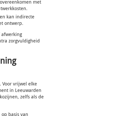
n overeenkomen met
atwerkkosten.
 en kan indirecte
et ontwerp.
 afwerking
xtra zorgvuldigheid
oning
Voor vrijwel elke
ment in Leeuwarden
kozijnen, zelfs als de
op basis van