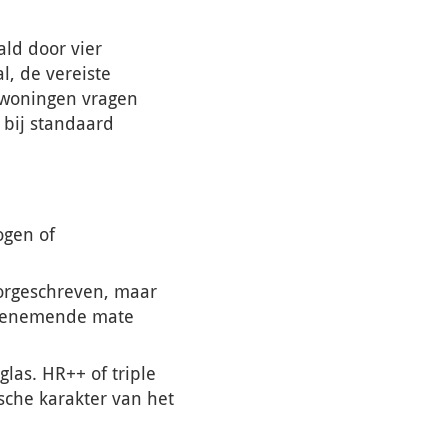
ld door vier
l, de vereiste
e woningen vragen
 bij standaard
ogen of
orgeschreven, maar
 toenemende mate
las. HR++ of triple
ische karakter van het