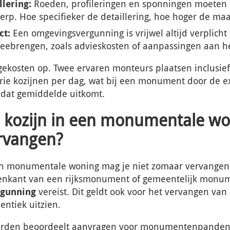
llering:
Roeden, profileringen en sponningen moete
werp. Hoe specifieker de detaillering, hoe hoger de ma
ct:
Een omgevingsvergunning is vrijwel altijd verplicht
eebrengen, zoals advieskosten of aanpassingen aan h
gekosten op. Twee ervaren monteurs plaatsen inclusief
rie kozijnen per dag, wat bij een monument door de e
 dat gemiddelde uitkomt.
 kozijn in een monumentale w
rvangen?
en monumentale woning mag je niet zomaar vervangen. 
itenkant van een rijksmonument of gemeentelijk monu
gunning
vereist. Dit geldt ook voor het vervangen van 
entiek uitzien.
rden beoordeelt aanvragen voor monumentenpanden 