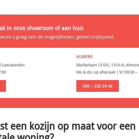
ak in onze showroom of aan huis
iseren u graag over de mogelijkheden, geheel vrijblijvend.
ALMERE
AZ Leeuwarden
Markerkant 13 03L, 1314 AL Almere
7:00
Wo & do: op afspraak | Vr: 09:30 –
036 – 202 20 42
st een kozijn op maat voor een
ale woning?