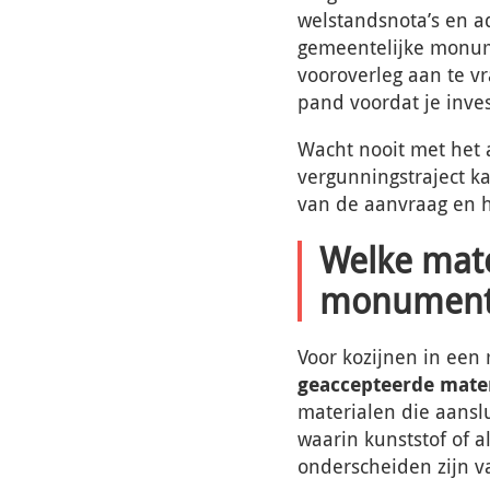
welstandsnota’s en ad
gemeentelijke monum
vooroverleg aan te v
pand voordat je inves
Wacht nooit met het 
vergunningstraject k
van de aanvraag en 
Welke mate
monument
Voor kozijnen in ee
geaccepteerde mate
materialen die aanslu
waarin kunststof of a
onderscheiden zijn va