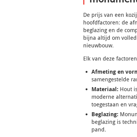
De prijs van een koz
hoofdfactoren: de afm
beglazing en de comp
bijna altijd om voll
nieuwbouw.
Elk van deze factoren 
Afmeting en vor
samengestelde ra
Materiaal:
Hout i
moderne alternati
toegestaan en vr
Beglazing:
Monumen
beglazing is techn
pand.