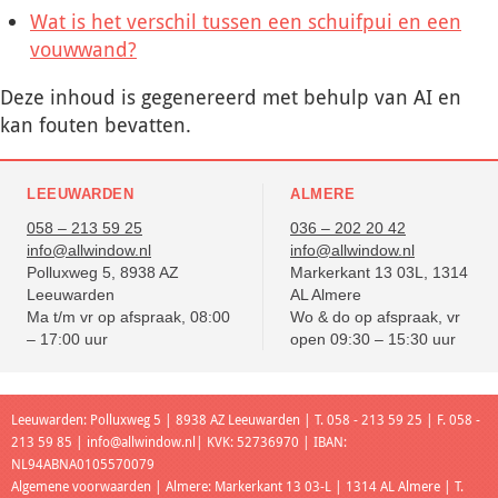
Wat is het verschil tussen een schuifpui en een
vouwwand?
Deze inhoud is gegenereerd met behulp van AI en
kan fouten bevatten.
LEEUWARDEN
ALMERE
058 – 213 59 25
036 – 202 20 42
info@allwindow.nl
info@allwindow.nl
Polluxweg 5, 8938 AZ
Markerkant 13 03L, 1314
Leeuwarden
AL Almere
Ma t/m vr op afspraak, 08:00
Wo & do op afspraak, vr
– 17:00 uur
open 09:30 – 15:30 uur
Leeuwarden: Polluxweg 5 | 8938 AZ Leeuwarden | T. 058 - 213 59 25 | F. 058 -
213 59 85 |
info@allwindow.nl
| KVK: 52736970 | IBAN:
NL94ABNA0105570079
Algemene voorwaarden
| Almere: Markerkant 13 03-L | 1314 AL Almere | T.