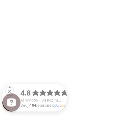
All Window | De Kozijnspecialist Bekijk 104 recensies op Google