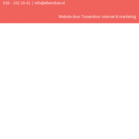
036 – 202 20 42 |
info@allwindow.nl
Website door
Tussendoor internet & marketing