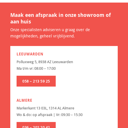
Maak een afspraak in onze showroom of
aan huis
Onze specialisten adviseren u graag over de
mogelijkheden, geheel vrijblijvend.
LEEUWARDEN
Polluxweg 5, 8938 AZ Leeuwarden
Ma t/m vr: 08:00 – 17:00
058 – 213 59 25
ALMERE
Markerkant 13 03L, 1314 AL Almere
Wo & do: op afspraak | Vr: 09:30 – 15:30
036 – 202 20 42