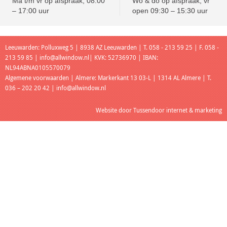
Ma t/m vr op afspraak, 08:00
Wo & do op afspraak, vr
– 17:00 uur
open 09:30 – 15:30 uur
Leeuwarden: Polluxweg 5 | 8938 AZ Leeuwarden | T. 058 - 213 59 25 | F. 058 -
213 59 85 |
info@allwindow.nl
| KVK: 52736970 | IBAN:
NL94ABNA0105570079
Algemene voorwaarden
| Almere: Markerkant 13 03-L | 1314 AL Almere | T.
036 – 202 20 42 |
info@allwindow.nl
Website door
Tussendoor internet & marketing