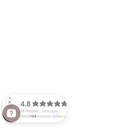
All Window | De Kozijnspecialist Bekijk 104 recensies op Google