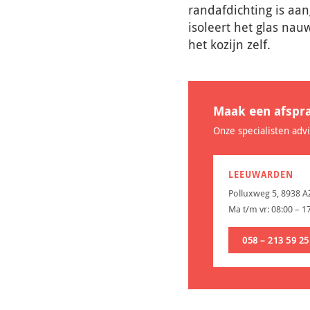
randafdichting is aan
isoleert het glas nau
het kozijn zelf.
Maak een afspr
Onze specialisten adv
LEEUWARDEN
Polluxweg 5, 8938 
Ma t/m vr: 08:00 – 1
058 – 213 59 25