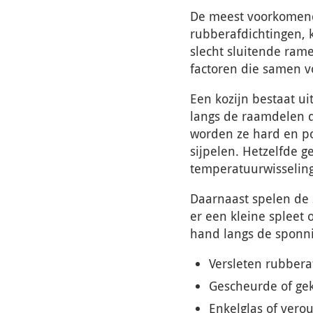
De meest voorkomende
rubberafdichtingen, 
slecht sluitende ram
factoren die samen v
Een kozijn bestaat ui
langs de raamdelen d
worden ze hard en po
sijpelen. Hetzelfde g
temperatuurwisseling
Daarnaast spelen de s
er een kleine spleet 
hand langs de sponni
Versleten rubbera
Gescheurde of ge
Enkelglas of vero