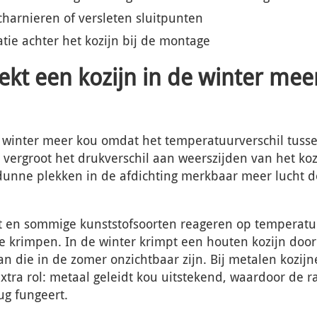
charnieren of versleten sluitpunten
tie achter het kozijn bij de montage
kt een kozijn in de winter mee
de winter meer kou omdat het temperatuurverschil tuss
it vergroot het drukverschil aan weerszijden van het koz
dunne plekken in de afdichting merkbaar meer lucht d
ut en sommige kunststofsoorten reageren op tempera
 te krimpen. In de winter krimpt een houten kozijn doo
an die in de zomer onzichtbaar zijn. Bij metalen kozijn
tra rol: metaal geleidt kou uitstekend, waardoor de r
ug fungeert.