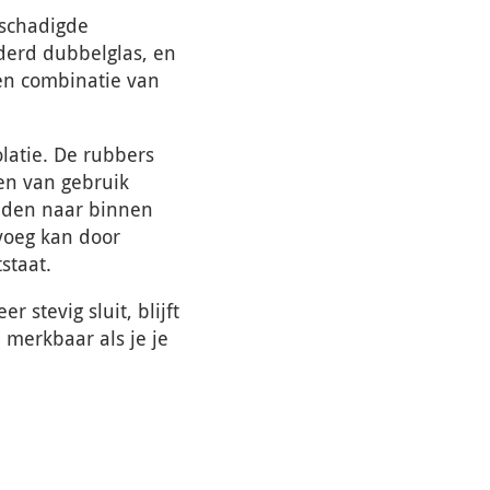
eschadigde
uderd dubbelglas, en
een combinatie van
olatie. De rubbers
en van gebruik
anden naar binnen
 voeg kan door
staat.
 stevig sluit, blijft
 merkbaar als je je