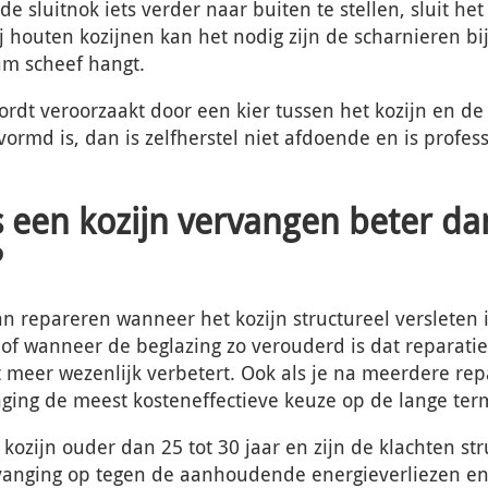
de sluitnok iets verder naar buiten te stellen, sluit he
j houten kozijnen kan het nodig zijn de scharnieren bij 
am scheef hangt.
wordt veroorzaakt door een kier tussen het kozijn en de
rvormd is, dan is zelfherstel niet afdoende en is profes
 een kozijn vervangen beter da
?
n repareren wanneer het kozijn structureel versleten is
 of wanneer de beglazing zo verouderd is dat reparatie
et meer wezenlijk verbetert. Ook als je na meerdere rep
nging de meest kosteneffectieve keuze op de lange term
n kozijn ouder dan 25 tot 30 jaar en zijn de klachten st
rvanging op tegen de aanhoudende energieverliezen en