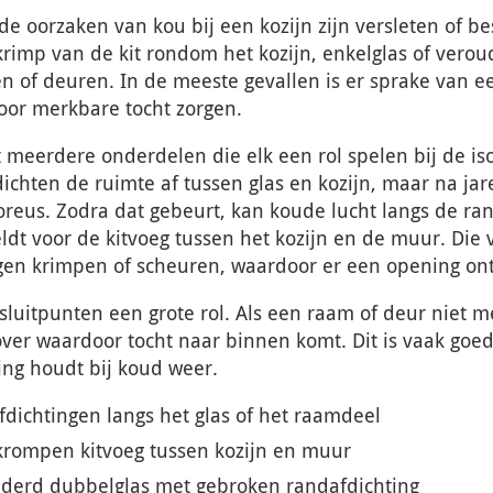
 oorzaken van kou bij een kozijn zijn versleten of b
krimp van de kit rondom het kozijn, enkelglas of vero
en of deuren. In de meeste gevallen is er sprake van 
oor merkbare tocht zorgen.
t meerdere onderdelen die elk een rol spelen bij de is
ichten de ruimte af tussen glas en kozijn, maar na jar
reus. Zodra dat gebeurt, kan koude lucht langs de r
eldt voor de kitvoeg tussen het kozijn en de muur. Die
en krimpen of scheuren, waardoor er een opening ont
luitpunten een grote rol. Als een raam of deur niet meer
over waardoor tocht naar binnen komt. Dit is vaak goed
ng houdt bij koud weer.
fdichtingen langs het glas of het raamdeel
krompen kitvoeg tussen kozijn en muur
uderd dubbelglas met gebroken randafdichting