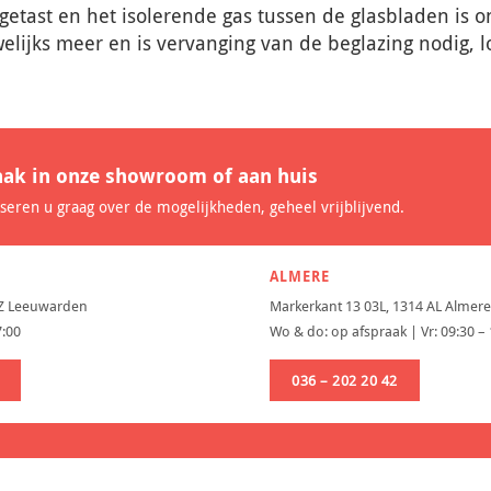
getast en het isolerende gas tussen de glasbladen is o
welijks meer en is vervanging van de beglazing nodig, l
aak in onze showroom of aan huis
iseren u graag over de mogelijkheden, geheel vrijblijvend.
ALMERE
AZ Leeuwarden
Markerkant 13 03L, 1314 AL Almere
7:00
Wo & do: op afspraak | Vr: 09:30 –
036 – 202 20 42