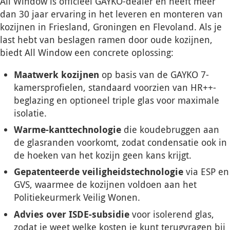
All Window is officieel GAYKO-dealer en heeft meer
dan 30 jaar ervaring in het leveren en monteren van
kozijnen in Friesland, Groningen en Flevoland. Als je
last hebt van beslagen ramen door oude kozijnen,
biedt All Window een concrete oplossing:
Maatwerk kozijnen
op basis van de GAYKO 7-
kamersprofielen, standaard voorzien van HR++-
beglazing en optioneel triple glas voor maximale
isolatie.
Warme-kanttechnologie
die koudebruggen aan
de glasranden voorkomt, zodat condensatie ook in
de hoeken van het kozijn geen kans krijgt.
Gepatenteerde veiligheidstechnologie
via ESP en
GVS, waarmee de kozijnen voldoen aan het
Politiekeurmerk Veilig Wonen.
Advies over ISDE-subsidie
voor isolerend glas,
zodat je weet welke kosten je kunt terugvragen bij