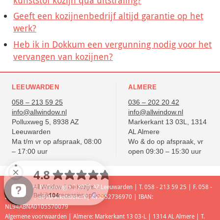
kunststof kozijn qua uitstraling?
Geeft een kozijnenbedrijf altijd garantie op het
werk?
Heb ik in Dokkum een vergunning nodig voor het
vervangen van kozijnen?
LEEUWARDEN
ALMERE
058 – 213 59 25
036 – 202 20 42
info@allwindow.nl
info@allwindow.nl
Polluxweg 5, 8938 AZ
Markerkant 13 03L, 1314
Leeuwarden
AL Almere
Ma t/m vr op afspraak, 08:00
Wo & do op afspraak, vr
– 17:00 uur
open 09:30 – 15:30 uur
Leeuwarden: Polluxweg 5 | 8938 AZ Leeuwarden | T. 058 - 213 59 25 | F. 058 -
213 59 85 |
info@allwindow.nl
| KVK: 52736970 | IBAN:
NL94ABNA0105570079
Algemene voorwaarden
| Almere: Markerkant 13 03-L | 1314 AL Almere | T.
All Window | De Kozijnspecialist Bekijk 104 recensies op Google