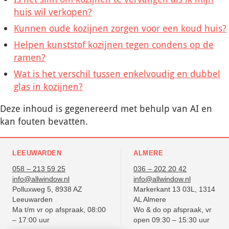
huis wil verkopen?
Kunnen oude kozijnen zorgen voor een koud huis?
Helpen kunststof kozijnen tegen condens op de
ramen?
Wat is het verschil tussen enkelvoudig en dubbel
glas in kozijnen?
Deze inhoud is gegenereerd met behulp van AI en
kan fouten bevatten.
LEEUWARDEN
ALMERE
058 – 213 59 25
036 – 202 20 42
info@allwindow.nl
info@allwindow.nl
Polluxweg 5, 8938 AZ
Markerkant 13 03L, 1314
Leeuwarden
AL Almere
Ma t/m vr op afspraak, 08:00
Wo & do op afspraak, vr
– 17:00 uur
open 09:30 – 15:30 uur