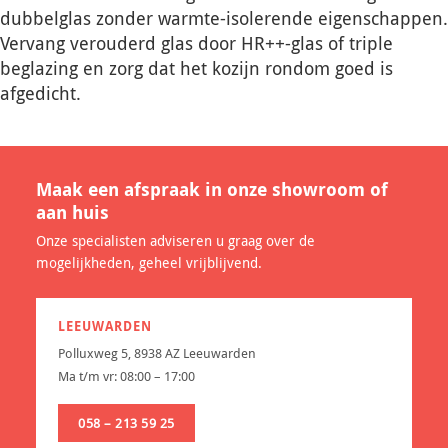
dubbelglas zonder warmte-isolerende eigenschappen.
Vervang verouderd glas door HR++-glas of triple
beglazing en zorg dat het kozijn rondom goed is
afgedicht.
Maak een afspraak in onze showroom of
aan huis
Onze specialisten adviseren u graag over de
mogelijkheden, geheel vrijblijvend.
LEEUWARDEN
Polluxweg 5, 8938 AZ Leeuwarden
Ma t/m vr: 08:00 – 17:00
058 – 213 59 25