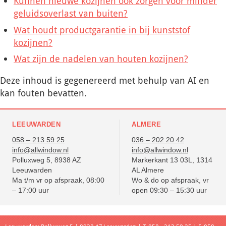
Kunnen nieuwe kozijnen ook zorgen voor minder
geluidsoverlast van buiten?
Wat houdt productgarantie in bij kunststof
kozijnen?
Wat zijn de nadelen van houten kozijnen?
Deze inhoud is gegenereerd met behulp van AI en
kan fouten bevatten.
LEEUWARDEN
ALMERE
058 – 213 59 25
036 – 202 20 42
info@allwindow.nl
info@allwindow.nl
Polluxweg 5, 8938 AZ
Markerkant 13 03L, 1314
Leeuwarden
AL Almere
Ma t/m vr op afspraak, 08:00
Wo & do op afspraak, vr
– 17:00 uur
open 09:30 – 15:30 uur