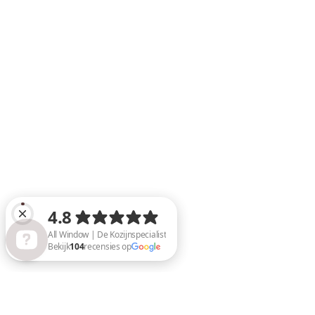
All Window | De Kozijnspecialist Bekijk 104 recensies op Google