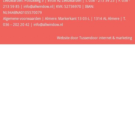
Leeuwarden: Polluxweg 5 | 8938 AZ Leeuwarden | T. 058 - 213 59 25 | F. 058 -
213 59 85 |
info@allwindow.nl
| KVK: 52736970 | IBAN:
NL94ABNA0105570079
Algemene voorwaarden
| Almere: Markerkant 13 03-L | 1314 AL Almere | T.
036 – 202 20 42 |
info@allwindow.nl
Website door
Tussendoor internet & marketing